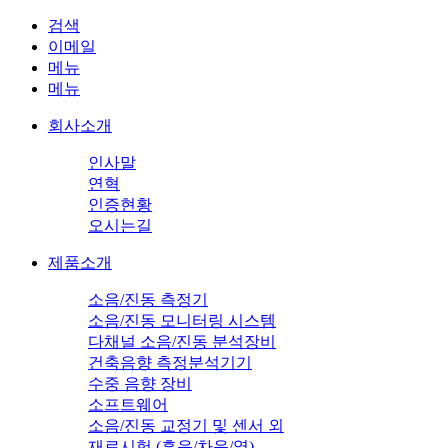
검색
이메일
메뉴
메뉴
회사소개
인사말
연혁
인증현황
오시는길
제품소개
소음/진동 측정기
소음/진동 모니터링 시스템
다채널 소음/진동 분석장비
건축음향 측정분석기기
수중 음향 장비
소프트웨어
소음/진동 교정기 및 센서 외
재료시험 (흡음/차음/열)