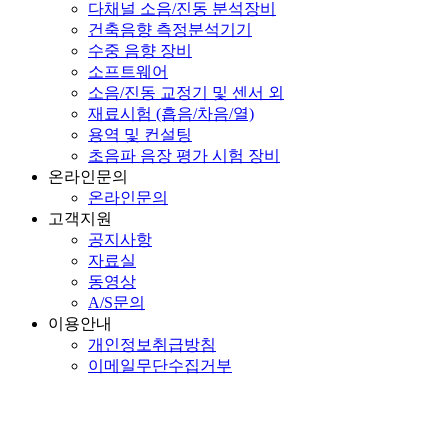
다채널 소음/진동 분석장비
건축음향 측정분석기기
수중 음향 장비
소프트웨어
소음/진동 교정기 및 센서 외
재료시험 (흡음/차음/열)
용역 및 컨설팅
초음파 음장 평가 시험 장비
온라인문의
온라인문의
고객지원
공지사항
자료실
동영상
A/S문의
이용안내
개인정보취급방침
이메일무단수집거부