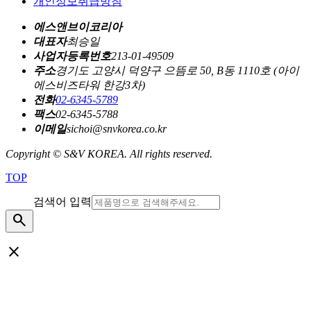
개인정보취급방침
에스앤브이코리아
대표자
최승일
사업자등록번호
213-01-49509
주소
경기도 고양시 덕양구 으뜸로 50, B동 1110호 (아이
에스비즈타워 한강3차)
전화
02-6345-5789
팩스
02-6345-5788
이메일
sichoi@snvkorea.co.kr
Copyright © S&V KOREA. All rights reserved.
TOP
검색어 입력
search
close