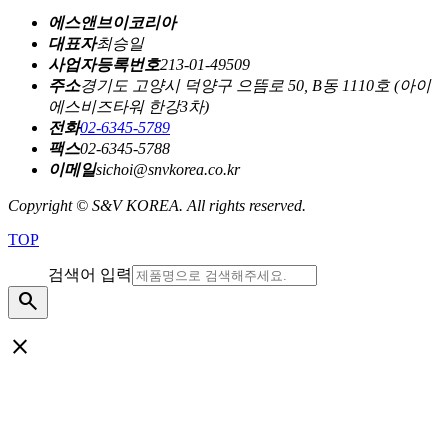
에스앤브이코리아
대표자
최승일
사업자등록번호
213-01-49509
주소
경기도 고양시 덕양구 으뜸로 50, B동 1110호 (아이
에스비즈타워 한강3차)
전화
02-6345-5789
팩스
02-6345-5788
이메일
sichoi@snvkorea.co.kr
Copyright © S&V KOREA. All rights reserved.
TOP
검색어 입력
search
close