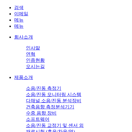
검색
이메일
메뉴
메뉴
회사소개
인사말
연혁
인증현황
오시는길
제품소개
소음/진동 측정기
소음/진동 모니터링 시스템
다채널 소음/진동 분석장비
건축음향 측정분석기기
수중 음향 장비
소프트웨어
소음/진동 교정기 및 센서 외
재료시험 (흡음/차음/열)