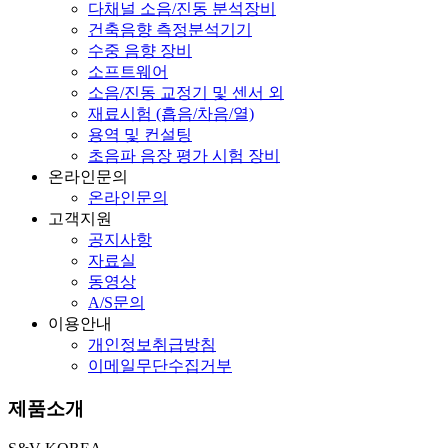
다채널 소음/진동 분석장비
건축음향 측정분석기기
수중 음향 장비
소프트웨어
소음/진동 교정기 및 센서 외
재료시험 (흡음/차음/열)
용역 및 컨설팅
초음파 음장 평가 시험 장비
온라인문의
온라인문의
고객지원
공지사항
자료실
동영상
A/S문의
이용안내
개인정보취급방침
이메일무단수집거부
제품소개