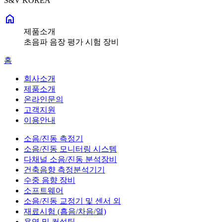
S&V KOREA
home
제품소개
초음파 음장 평가 시험 장비
홈
회사소개
제품소개
온라인문의
고객지원
이용안내
소음/진동 측정기
소음/진동 모니터링 시스템
다채널 소음/진동 분석장비
건축음향 측정분석기기
수중 음향 장비
소프트웨어
소음/진동 교정기 및 센서 외
재료시험 (흡음/차음/열)
용역 및 컨설팅