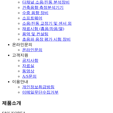
다채널 소음/진동 분석장비
건축음향 측정분석기기
수중 음향 장비
소프트웨어
소음/진동 교정기 및 센서 외
재료시험 (흡음/차음/열)
용역 및 컨설팅
초음파 음장 평가 시험 장비
온라인문의
온라인문의
고객지원
공지사항
자료실
동영상
A/S문의
이용안내
개인정보취급방침
이메일무단수집거부
제품소개