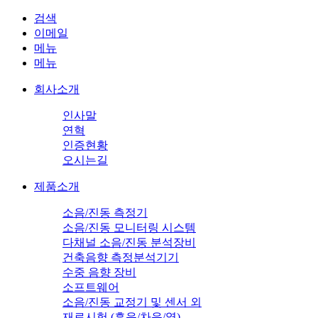
검색
이메일
메뉴
메뉴
회사소개
인사말
연혁
인증현황
오시는길
제품소개
소음/진동 측정기
소음/진동 모니터링 시스템
다채널 소음/진동 분석장비
건축음향 측정분석기기
수중 음향 장비
소프트웨어
소음/진동 교정기 및 센서 외
재료시험 (흡음/차음/열)