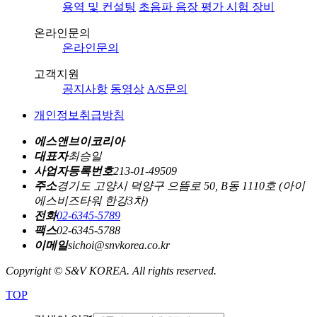
용역 및 컨설팅
초음파 음장 평가 시험 장비
온라인문의
온라인문의
고객지원
공지사항
동영상
A/S문의
개인정보취급방침
에스앤브이코리아
대표자
최승일
사업자등록번호
213-01-49509
주소
경기도 고양시 덕양구 으뜸로 50, B동 1110호 (아이
에스비즈타워 한강3차)
전화
02-6345-5789
팩스
02-6345-5788
이메일
sichoi@snvkorea.co.kr
Copyright © S&V KOREA. All rights reserved.
TOP