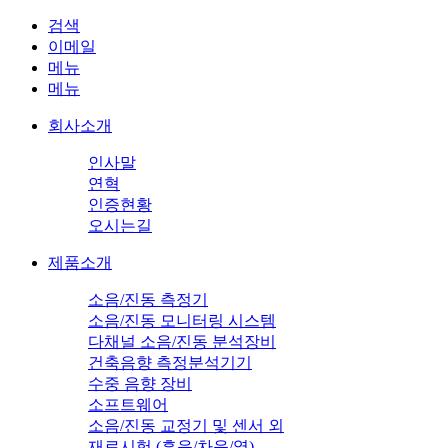
검색
이메일
메뉴
메뉴
회사소개
인사말
연혁
인증현황
오시는길
제품소개
소음/진동 측정기
소음/진동 모니터링 시스템
다채널 소음/진동 분석장비
건축음향 측정분석기기
수중 음향 장비
소프트웨어
소음/진동 교정기 및 센서 외
재료시험 (흡음/차음/열)