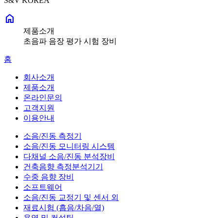
S&V KOREA
home
제품소개
초음파 음장 평가 시험 장비
홈
회사소개
제품소개
온라인문의
고객지원
이용안내
소음/진동 측정기
소음/진동 모니터링 시스템
다채널 소음/진동 분석장비
건축음향 측정분석기기
수중 음향 장비
소프트웨어
소음/진동 교정기 및 센서 외
재료시험 (흡음/차음/열)
용역 및 컨설팅