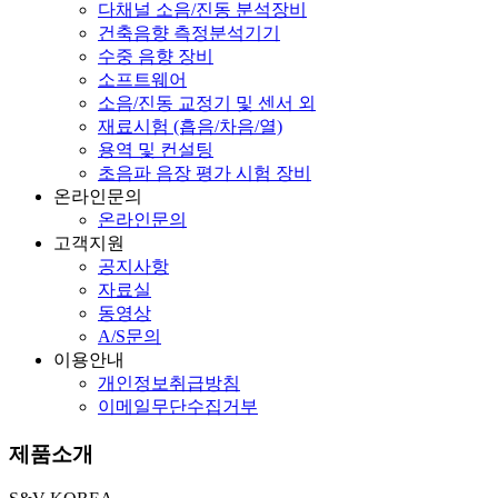
다채널 소음/진동 분석장비
건축음향 측정분석기기
수중 음향 장비
소프트웨어
소음/진동 교정기 및 센서 외
재료시험 (흡음/차음/열)
용역 및 컨설팅
초음파 음장 평가 시험 장비
온라인문의
온라인문의
고객지원
공지사항
자료실
동영상
A/S문의
이용안내
개인정보취급방침
이메일무단수집거부
제품소개