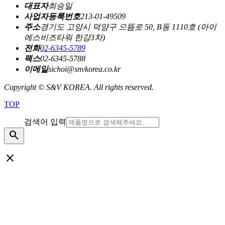
대표자
최승일
사업자등록번호
213-01-49509
주소
경기도 고양시 덕양구 으뜸로 50, B동 1110호 (아이
에스비즈타워 한강3차)
전화
02-6345-5789
팩스
02-6345-5788
이메일
sichoi@snvkorea.co.kr
Copyright © S&V KOREA. All rights reserved.
TOP
검색어 입력
search
close