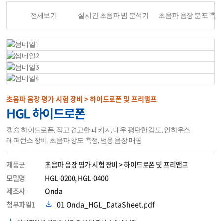
전체보기
실시간 초음파 빔 분석기
초음파 음장 분포 측
초음파 음장 평가 시험 장비 > 하이드로폰 및 프리앰프
HGL 하이드로폰
캡슐 하이드로폰, 작고 견고한 패키지, 매우 평탄한 감도, 인하우스
레퍼런스 장비, 초음파 강도 측정, 범용 음장 매핑
제품군
초음파 음장 평가 시험 장비 > 하이드로폰 및 프리앰프
모델명
HGL-0200, HGL-0400
제조사
Onda
첨부파일1
01 Onda_HGL_DataSheet.pdf
download