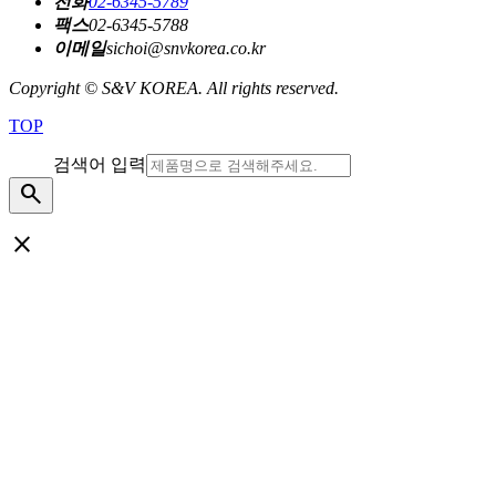
전화
02-6345-5789
팩스
02-6345-5788
이메일
sichoi@snvkorea.co.kr
Copyright © S&V KOREA. All rights reserved.
TOP
검색어 입력
search
close