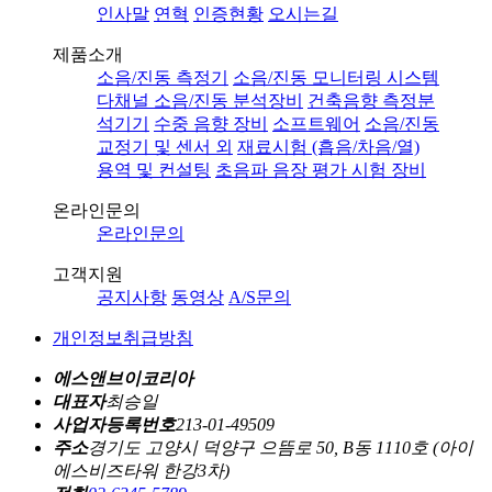
인사말
연혁
인증현황
오시는길
제품소개
소음/진동 측정기
소음/진동 모니터링 시스템
다채널 소음/진동 분석장비
건축음향 측정분
석기기
수중 음향 장비
소프트웨어
소음/진동
교정기 및 센서 외
재료시험 (흡음/차음/열)
용역 및 컨설팅
초음파 음장 평가 시험 장비
온라인문의
온라인문의
고객지원
공지사항
동영상
A/S문의
개인정보취급방침
에스앤브이코리아
대표자
최승일
사업자등록번호
213-01-49509
주소
경기도 고양시 덕양구 으뜸로 50, B동 1110호 (아이
에스비즈타워 한강3차)