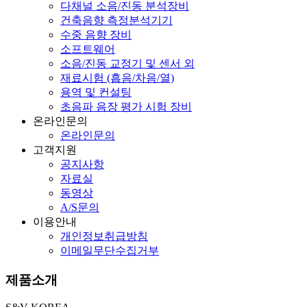
다채널 소음/진동 분석장비
건축음향 측정분석기기
수중 음향 장비
소프트웨어
소음/진동 교정기 및 센서 외
재료시험 (흡음/차음/열)
용역 및 컨설팅
초음파 음장 평가 시험 장비
온라인문의
온라인문의
고객지원
공지사항
자료실
동영상
A/S문의
이용안내
개인정보취급방침
이메일무단수집거부
제품소개