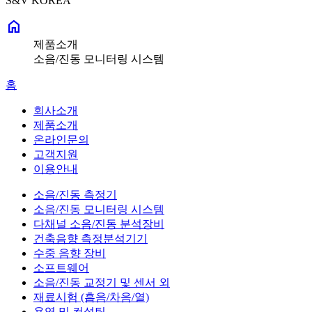
S&V KOREA
home
제품소개
소음/진동 모니터링 시스템
홈
회사소개
제품소개
온라인문의
고객지원
이용안내
소음/진동 측정기
소음/진동 모니터링 시스템
다채널 소음/진동 분석장비
건축음향 측정분석기기
수중 음향 장비
소프트웨어
소음/진동 교정기 및 센서 외
재료시험 (흡음/차음/열)
용역 및 컨설팅