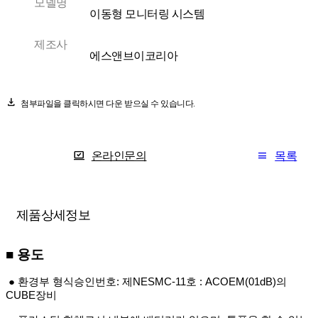
모델명
이동형 모니터링 시스템
제조사
에스앤브이코리아
download
첨부파일을 클릭하시면 다운 받으실 수 있습니다.
온라인문의
목록
제품상세정보
■
용도
● 환경부 형식승인번호:
제NESMC-11호 : ACOEM(01dB)의
CUBE장비