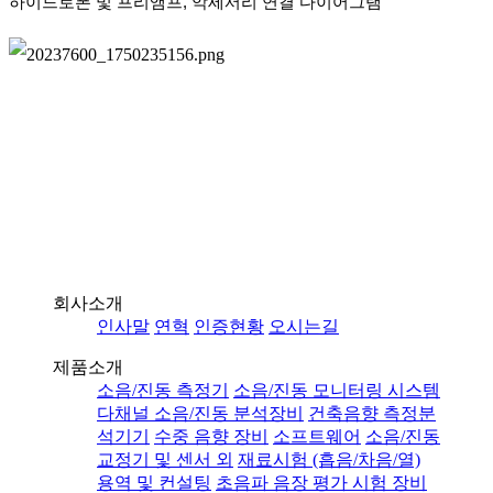
하이드로폰 및 프리앰프, 악세서리 연결 다이어그램
회사소개
인사말
연혁
인증현황
오시는길
제품소개
소음/진동 측정기
소음/진동 모니터링 시스템
다채널 소음/진동 분석장비
건축음향 측정분
석기기
수중 음향 장비
소프트웨어
소음/진동
교정기 및 센서 외
재료시험 (흡음/차음/열)
용역 및 컨설팅
초음파 음장 평가 시험 장비