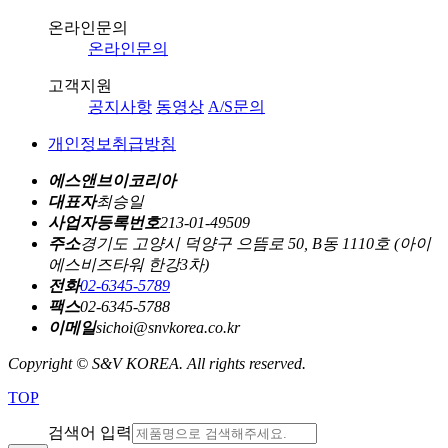
온라인문의
온라인문의
고객지원
공지사항
동영상
A/S문의
개인정보취급방침
에스앤브이코리아
대표자
최승일
사업자등록번호
213-01-49509
주소
경기도 고양시 덕양구 으뜸로 50, B동 1110호 (아이
에스비즈타워 한강3차)
전화
02-6345-5789
팩스
02-6345-5788
이메일
sichoi@snvkorea.co.kr
Copyright © S&V KOREA. All rights reserved.
TOP
검색어 입력