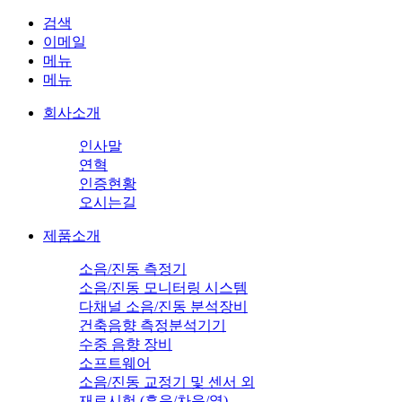
검색
이메일
메뉴
메뉴
회사소개
인사말
연혁
인증현황
오시는길
제품소개
소음/진동 측정기
소음/진동 모니터링 시스템
다채널 소음/진동 분석장비
건축음향 측정분석기기
수중 음향 장비
소프트웨어
소음/진동 교정기 및 센서 외
재료시험 (흡음/차음/열)