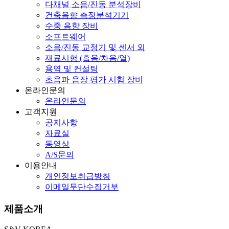
다채널 소음/진동 분석장비
건축음향 측정분석기기
수중 음향 장비
소프트웨어
소음/진동 교정기 및 센서 외
재료시험 (흡음/차음/열)
용역 및 컨설팅
초음파 음장 평가 시험 장비
온라인문의
온라인문의
고객지원
공지사항
자료실
동영상
A/S문의
이용안내
개인정보취급방침
이메일무단수집거부
제품소개